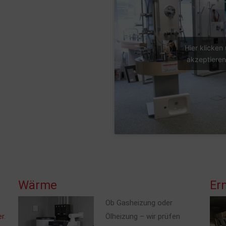
Hier klicken
akzeptieren
Wärme
Er
Ob Gasheizung oder
er
.
Ölheizung – wir prüfen