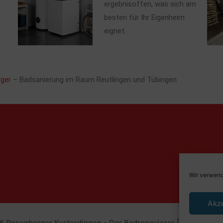
ergebnisoffen, was sich am
besten für Ihr Eigenheim
eignet.
ger
– Badsanierung im Raum Reutlingen und Tübingen
Wir verwend
Akz
6 Rosenberger Kusterdingen - Der Badrenovierer | Powered b