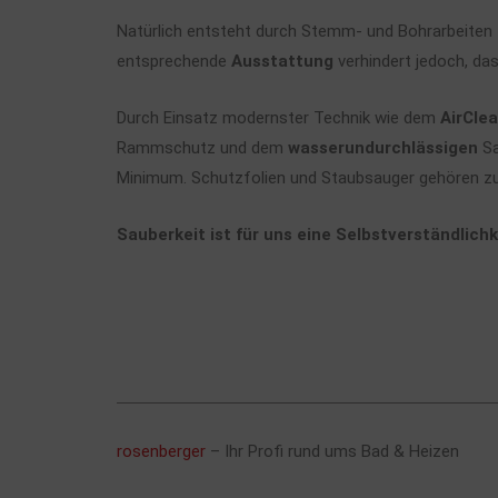
Natürlich entsteht durch Stemm- und Bohrarbeiten
entsprechende
Ausstattung
verhindert jedoch, da
Durch Einsatz modernster Technik wie dem
AirCle
Rammschutz und dem
wasserundurchlässigen
Sa
Minimum. Schutzfolien und Staubsauger gehören zu
Sauberkeit ist für uns eine Selbstverständlichk
rosenberger
– Ihr Profi rund ums Bad & Heizen