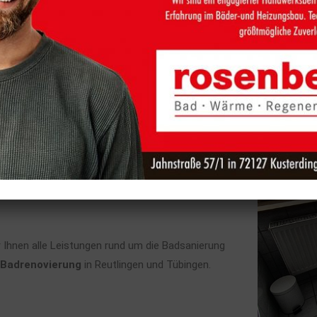
Sie sich auf Ihr neues Bad
 Wünschen und Träumen entspricht! Wenn Sie
sind Sie bei uns richtig.
age, wir bieten Ihnen Ihre
Badrenovierung aus
r Ihnen alle Leistungen rund um die Badsanierung
Badrenovierung
in Reutlingen und Tübingen.