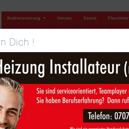
Badrenovierung
Heizen
Sauna
Flaschner
Jobs
n Dich !
Badrenovierung 
and