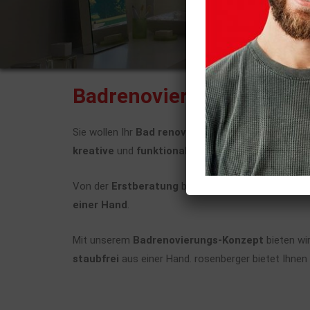
Badrenovierung - Freuen 
Sie wollen Ihr
Bad renovieren
? Ein
Bad
, das Ihren
kreative
und
funktionale
Ideen für Ihr Bad suchen, 
Von der
Erstberatung
bis zur
staubfreien
Endmont
einer Hand
.
Mit unserem
Badrenovierungs-Konzept
bieten wi
staubfrei
aus einer Hand. rosenberger bietet Ihnen