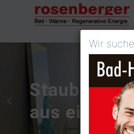
Wir suche
Staubfreie 
aus einer H